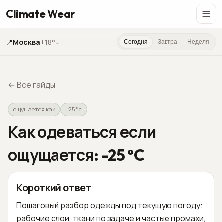
Climate Wear
📍
Москва
+18°
⌄
Сегодня
Завтра
Неделя
←
Все гайды
ощущается как
-25 °c
Как одеваться если
ощущается: -25 °C
Короткий ответ
Пошаговый разбор одежды под текущую погоду:
рабочие слои, ткани по задаче и частые промахи,