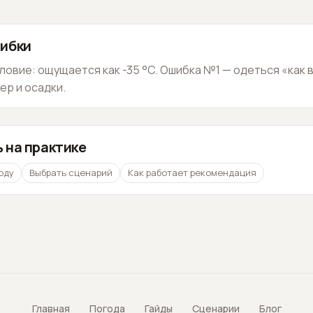
ибки
ловие: ощущается как -35 °C. Ошибка №1 — одеться «как в
ер и осадки.
 на практике
оду
Выбрать сценарий
Как работает рекомендация
Главная
Погода
Гайды
Сценарии
Блог