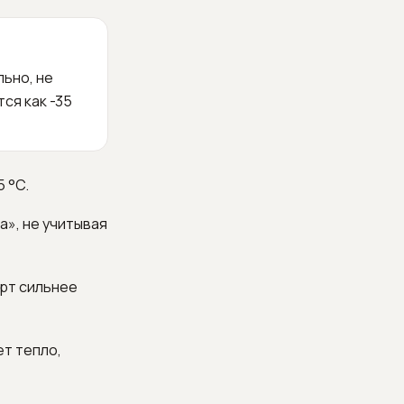
льно, не
ся как -35
 °C.
а», не учитывая
орт сильнее
ет тепло,