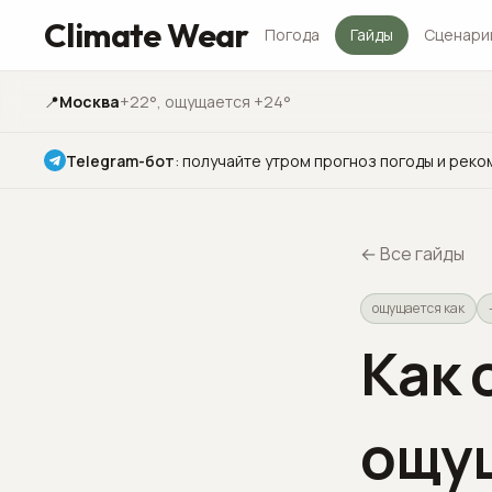
Climate Wear
Погода
Гайды
Сценари
📍
Москва
+22°
, ощущается +24°
Telegram-бот
:
получайте утром прогноз погоды и реко
←
Все гайды
ощущается как
Как 
ощущ