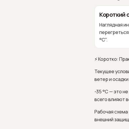
Короткий 
Наглядная ин
перегреться 
°C".
⚡ Коротко: Пра
Текущее услови
ветер и осадки
-35 °C — это н
всего влияют в
Рабочая схема 
внешний защища