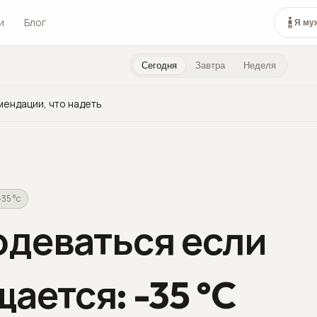
и
Блог
Я му
Сегодня
Завтра
Неделя
мендации, что надеть
-35 °c
одеваться если
ается: -35 °C