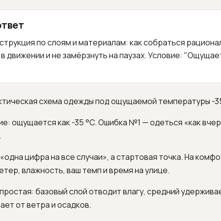
ответ
струкция по слоям и материалам: как собраться рациона
в движении и не замёрзнуть на паузах. Условие: "Ощущает
ктическая схема одежды под ощущаемой температуры -35
е: ощущается как -35 °C. Ошибка №1 — одеться «как вчер
.
е «одна цифра на все случаи», а стартовая точка. На комф
етер, влажность, ваш темп и время на улице.
простая: базовый слой отводит влагу, средний удержива
ет от ветра и осадков.