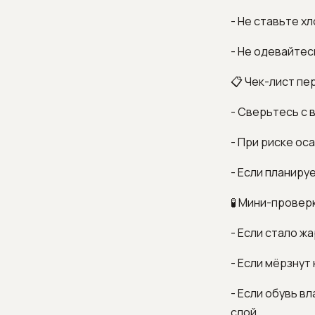
- Не ставьте х
- Не одевайтес
📋 Чек-лист пе
- Сверьтесь с 
- При риске ос
- Если планиру
🧪 Мини-проверк
- Если стало ж
- Если мёрзнут
- Если обувь в
слой.