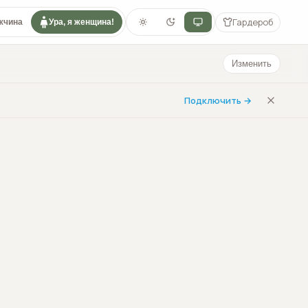
Гардероб
жчина
Ура, я женщина!
Изменить
Подключить →