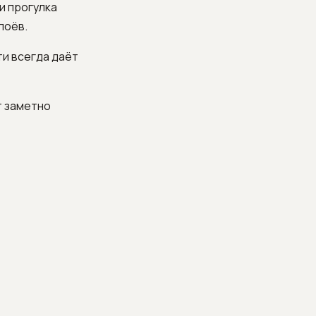
и прогулка
лоёв.
ти всегда даёт
т заметно