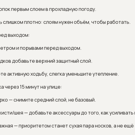
лопок первым слоем в прохладную погоду.
ь слишком плотно: слоям нужен объём, чтобы работать.
ред выходом:
ветром и порывами перед выходом.
адков добавьте верхний защитный слой.
ете активную ходьбу, слегка уменьшите утепление.
а через 15 минут на улице:
арко — снимите средний слой, не базовый.
 кисти/шея — добавьте аксессуары до того, как усиливать 
лажная — приоритетом станет сухая пара носков, а не ещё