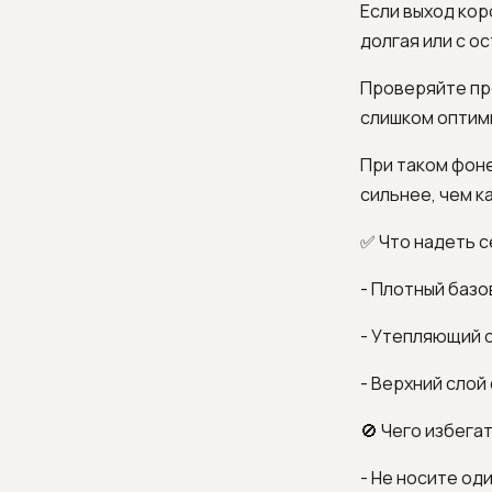
Если выход кор
долгая или с о
Проверяйте про
слишком оптим
При таком фоне
сильнее, чем к
✅ Что надеть с
- Плотный базо
- Утепляющий ср
- Верхний слой
🚫 Чего избегат
- Не носите од