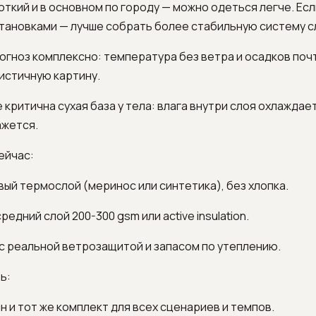
откий и в основном по городу — можно одеться легче. Есл
становками — лучше собрать более стабильную систему с
гноз комплексно: температура без ветра и осадков поч
истичную картину.
 критична сухая база у тела: влага внутри слоя охлаждае
ажется.
ейчас:
вый термослой (меринос или синтетика), без хлопка.
едний слой 200-300 gsm или active insulation.
 с реальной ветрозащитой и запасом по утеплению.
ь:
ин и тот же комплект для всех сценариев и темпов.