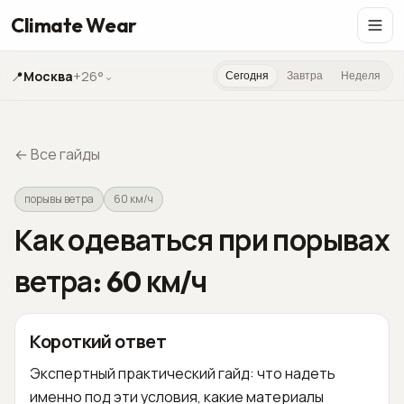
Climate Wear
📍
Москва
+26°
⌄
Сегодня
Завтра
Неделя
←
Все гайды
порывы ветра
60 км/ч
Как одеваться при порывах
ветра: 60 км/ч
Короткий ответ
Экспертный практический гайд: что надеть
именно под эти условия, какие материалы