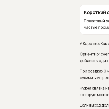
Короткий 
Пошаговый ра
частые прома
⚡ Коротко: Как
Ориентир: снег
добавить один 
При осадках 0 
сухими внутрен
Нужна связка и
которую можно 
Если выход дол