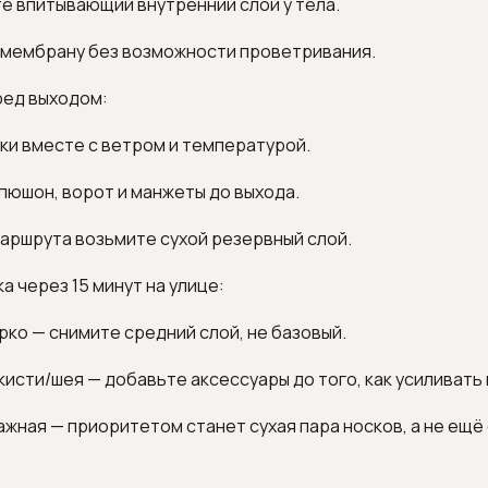
те впитывающий внутренний слой у тела.
е мембрану без возможности проветривания.
ред выходом:
ки вместе с ветром и температурой.
пюшон, ворот и манжеты до выхода.
маршрута возьмите сухой резервный слой.
а через 15 минут на улице:
арко — снимите средний слой, не базовый.
 кисти/шея — добавьте аксессуары до того, как усиливать 
лажная — приоритетом станет сухая пара носков, а не ещё