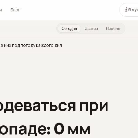
и
Блог
Я му
Сегодня
Завтра
Неделя
з них под погоду каждого дня
одеваться при
опаде: 0 мм