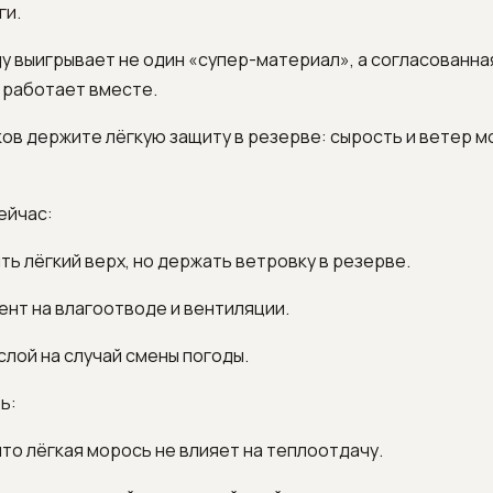
ги.
у выигрывает не один «супер-материал», а согласованна
 работает вместе.
ов держите лёгкую защиту в резерве: сырость и ветер м
ейчас:
ть лёгкий верх, но держать ветровку в резерве.
ент на влагоотводе и вентиляции.
слой на случай смены погоды.
ь:
 что лёгкая морось не влияет на теплоотдачу.