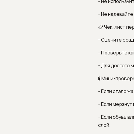
- Не используй
- Не надевайт
📋 Чек-лист пе
- Оцените осад
- Проверьте ка
- Для долгого 
🧪 Мини-проверк
- Если стало ж
- Если мёрзнут
- Если обувь в
слой.