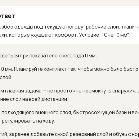
ответ
збор одежды под текущую погоду: рабочие слои, ткани п
хи, которые ухудшают комфорт. Условие: "Снег 0 мм".
 одеться при показателе снегопада 0 мм.
 0 мм. Планируйте комплект так, чтобы можно было быстр
слой.
мм главная задача — не просто «не промокнуть снаружи», 
ние слои на всей дистанции.
з подходящего внешнего слоя, быстросохнущей базы и ве
регулировать на ходу.
гий, заранее добавьте сухой резервный слой и обувь с н