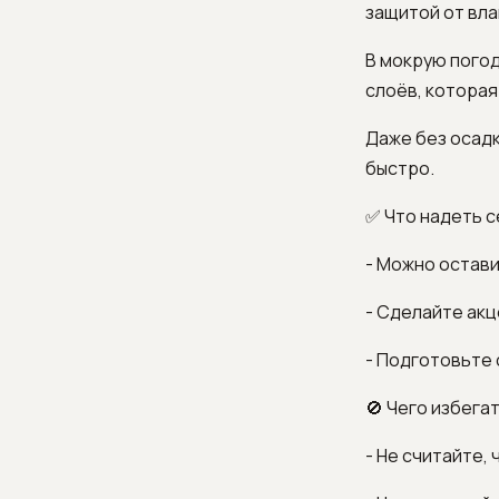
защитой от вла
В мокрую погод
слоёв, которая
Даже без осадк
быстро.
✅ Что надеть с
- Можно остави
- Сделайте акц
- Подготовьте 
🚫 Чего избегат
- Не считайте,