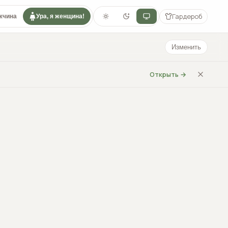
Гардероб
жчина
Ура, я женщина!
Изменить
Открыть →