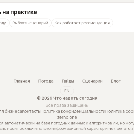
 на практике
оду
Выбрать сценарий
Как работает рекомендация
Главная
Погода
Гайды
Сценарии
Блог
EN
©
2026
Что надеть сегодня
Все права защищены
ля бизнеса
Контакты
Политика конфиденциальности
Политика coo
zerno.one
 автоматически на базе погодных данных и алгоритмов ИИ, но могу
вис носит исключительно информационный характер и не является