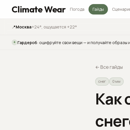
Climate Wear
Погода
Гайды
Сценари
📍
Москва
+24°
, ощущается +22°
Гардероб
:
оцифруйте свои вещи — и получайте образы и
←
Все гайды
снег
0 мм
Как 
снег