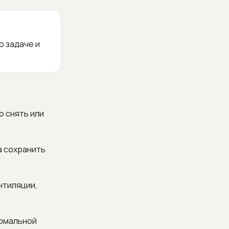
о задаче и
о снять или
а сохранить
нтиляции,
ормальной