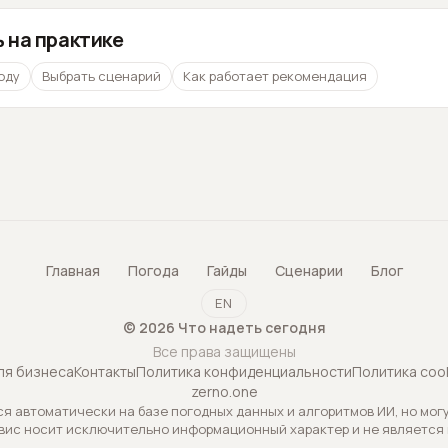
 на практике
оду
Выбрать сценарий
Как работает рекомендация
Главная
Погода
Гайды
Сценарии
Блог
EN
©
2026
Что надеть сегодня
Все права защищены
ля бизнеса
Контакты
Политика конфиденциальности
Политика coo
zerno.one
 автоматически на базе погодных данных и алгоритмов ИИ, но могу
вис носит исключительно информационный характер и не является