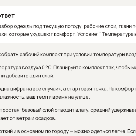
ответ
збор одежды под текущую погоду: рабочие слои, ткани п
хи, которые ухудшают комфорт. Условие: "Температура во
 собрать рабочий комплект при условии температуры возд
ература воздуха 0 °C. Планируйте комплект так, чтобы 
ли добавить один слой.
«одна цифра на все случаи», а стартовая точка. На комфор
влажность, ваш темп и время на улице.
простая: базовый слой отводит влагу, средний удержива
ет от ветра и осадков.
откий и в основном по городу — можно одеться легче. Есл