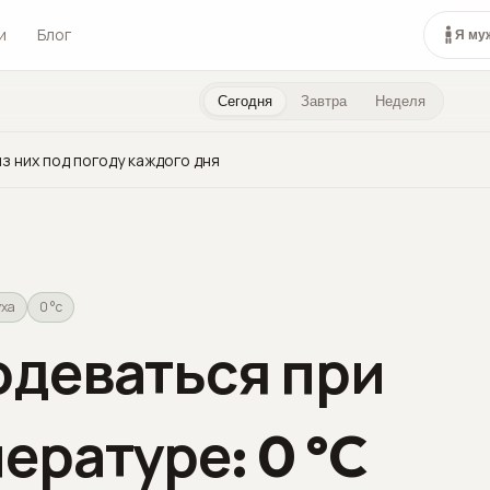
и
Блог
Я му
Сегодня
Завтра
Неделя
з них под погоду каждого дня
уха
0 °c
одеваться при
ературе: 0 °C