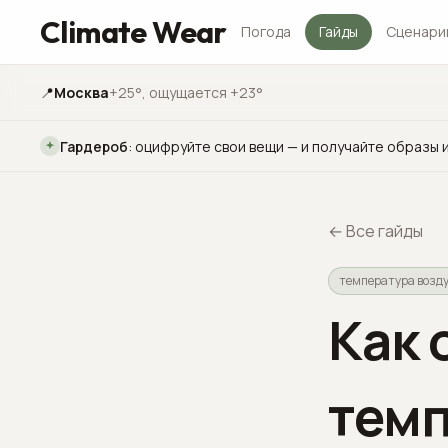
Climate Wear
Погода
Гайды
Сценари
📍
Москва
+25°
, ощущается +23°
Гардероб
:
оцифруйте свои вещи — и получайте образы и
←
Все гайды
температура возд
Как 
темп