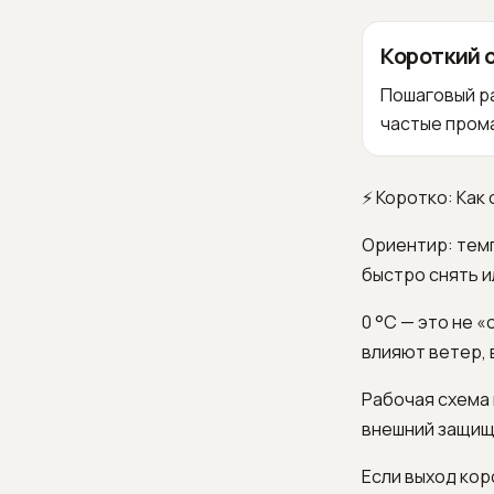
Короткий 
Пошаговый ра
частые прома
⚡ Коротко: Как
Ориентир: темп
быстро снять и
0 °C — это не 
влияют ветер, 
Рабочая схема 
внешний защища
Если выход кор