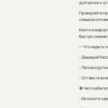
долгая или с о
Проверяйте про
слишком оптим
Ключ к комфорт
быстро снимает
✅ Что надеть с
- Дышащий базо
- Лёгкая куртка
- Оставьте воз
🚫 Чего избегат
- Не носите од