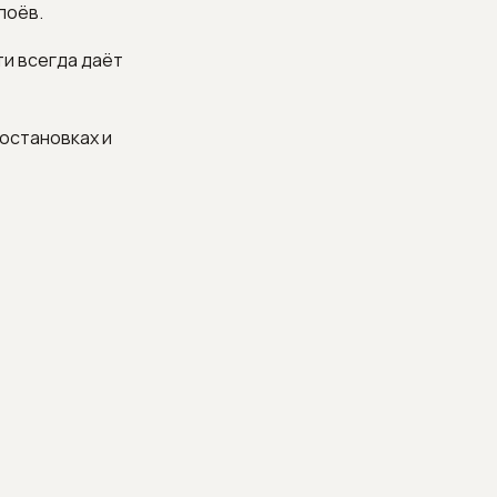
лоёв.
ти всегда даёт
 остановках и