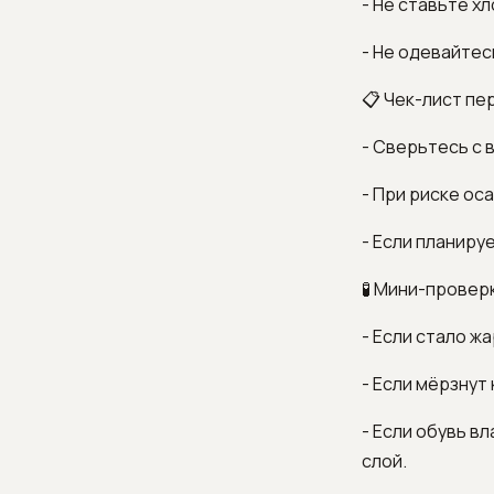
- Не ставьте х
- Не одевайтес
📋 Чек-лист пе
- Сверьтесь с 
- При риске ос
- Если планиру
🧪 Мини-проверк
- Если стало ж
- Если мёрзнут
- Если обувь в
слой.