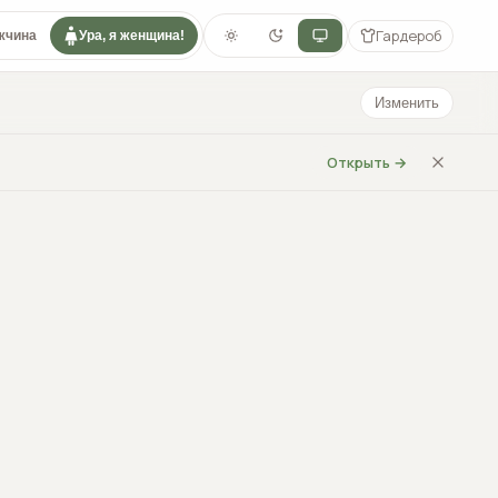
Гардероб
жчина
Ура, я женщина!
Изменить
Открыть →