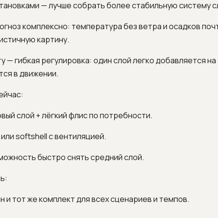
становками — лучше собрать более стабильную систему с
гноз комплексно: температура без ветра и осадков поч
истичную картину.
у — гибкая регулировка: один слой легко добавляется на
ся в движении.
ейчас:
вый слой + лёгкий флис по потребности.
 или softshell с вентиляцией.
можность быстро снять средний слой.
ь:
ин и тот же комплект для всех сценариев и темпов.