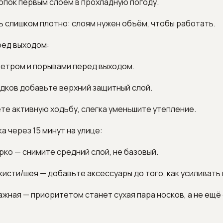
лопок первым слоем в прохладную погоду.
ь слишком плотно: слоям нужен объём, чтобы работать.
ред выходом:
ветром и порывами перед выходом.
адков добавьте верхний защитный слой.
ете активную ходьбу, слегка уменьшите утепление.
а через 15 минут на улице:
арко — снимите средний слой, не базовый.
 кисти/шея — добавьте аксессуары до того, как усиливать 
лажная — приоритетом станет сухая пара носков, а не ещё