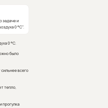
о задаче и
здуха 0 °C".
уха 0 °C.
можно было
т сильнее всего
ет тепло,
и прогулка