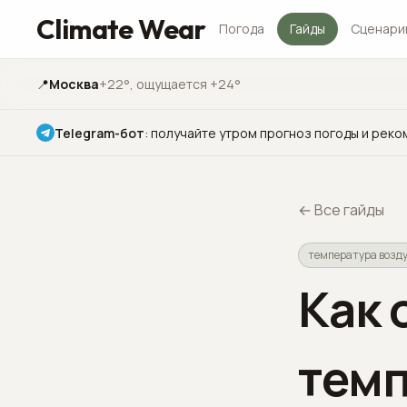
Climate Wear
Погода
Гайды
Сценари
📍
Москва
+22°
, ощущается +24°
Telegram-бот
:
получайте утром прогноз погоды и реко
←
Все гайды
температура возд
Как 
темп