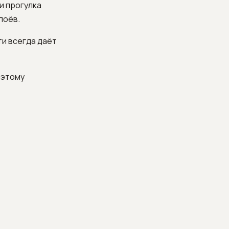
и прогулка
лоёв.
ти всегда даёт
оэтому