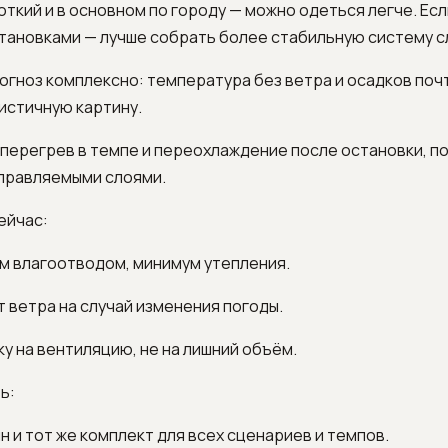
откий и в основном по городу — можно одеться легче. Есл
становками — лучше собрать более стабильную систему с
гноз комплексно: температура без ветра и осадков поч
истичную картину.
 перегрев в темпе и переохлаждение после остановки, п
управляемыми слоями.
ейчас:
им влагоотводом, минимум утепления.
от ветра на случай изменения погоды.
ку на вентиляцию, не на лишний объём.
ь:
ин и тот же комплект для всех сценариев и темпов.