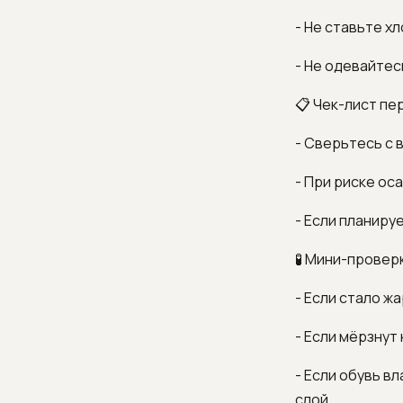
- Не ставьте х
- Не одевайтес
📋 Чек-лист пе
- Сверьтесь с 
- При риске ос
- Если планиру
🧪 Мини-проверк
- Если стало ж
- Если мёрзнут
- Если обувь в
слой.