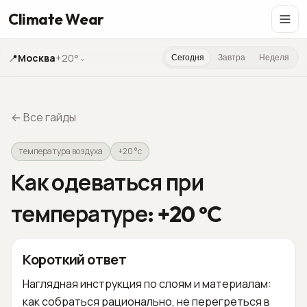
Climate Wear
📍
Москва
+20°
⌄
Сегодня
Завтра
Неделя
←
Все гайды
температура воздуха
+20 °c
Как одеваться при
температуре: +20 °C
Короткий ответ
Наглядная инструкция по слоям и материалам:
как собраться рационально, не перегреться в