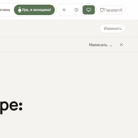
Гардероб
жчина
Ура, я женщина!
Изменить
Написать →
ре: