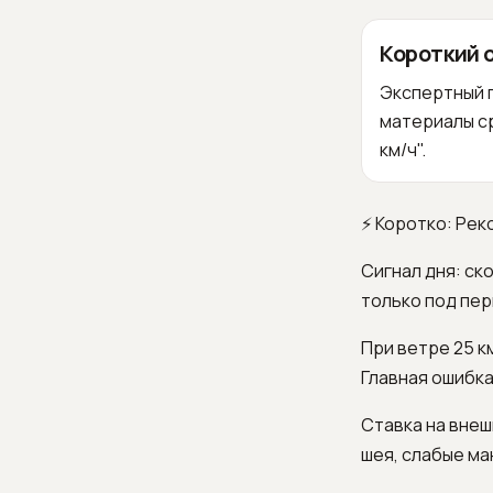
Короткий 
Экспертный п
материалы ср
км/ч".
⚡ Коротко: Рек
Сигнал дня: ск
только под пер
При ветре 25 к
Главная ошибка
Ставка на внеш
шея, слабые ма