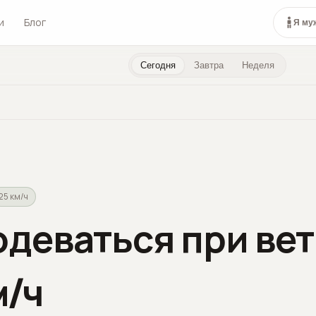
и
Блог
Я му
Сегодня
Завтра
Неделя
25 км/ч
одеваться при вет
м/ч