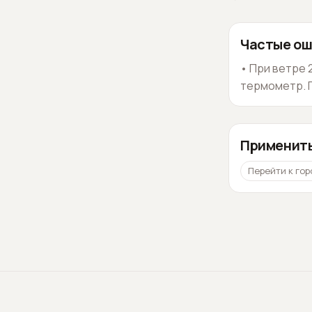
Частые ош
•
При ветре 
термометр. Г
Применить
Перейти к гор