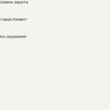
уровень защиты
и чаще ломают
аясь ощущения