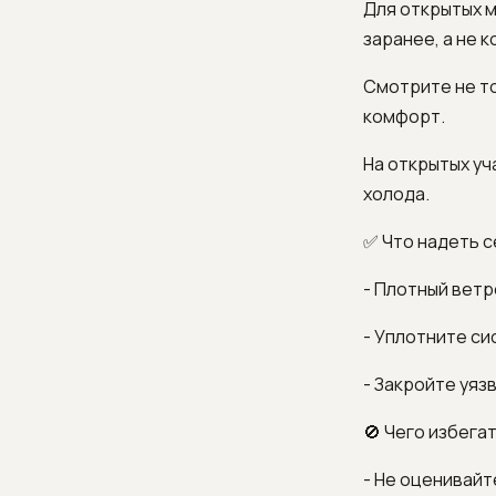
Для открытых 
заранее, а не к
Смотрите не т
комфорт.
На открытых уч
холода.
✅ Что надеть с
- Плотный ветр
- Уплотните сист
- Закройте уязв
🚫 Чего избегат
- Не оценивайт