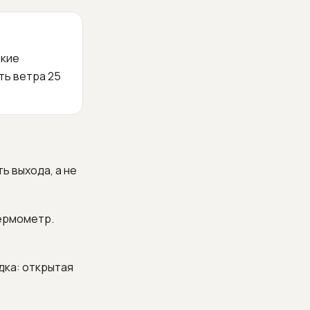
акие
ть ветра 25
ь выхода, а не
термометр.
дка: открытая