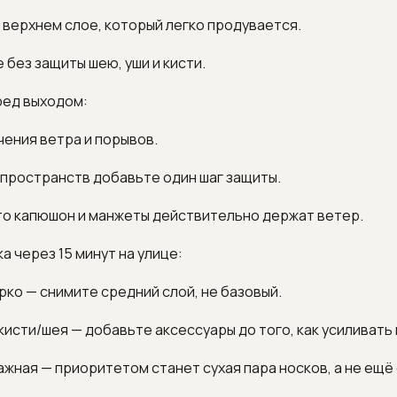
в верхнем слое, который легко продувается.
е без защиты шею, уши и кисти.
ред выходом:
чения ветра и порывов.
 пространств добавьте один шаг защиты.
то капюшон и манжеты действительно держат ветер.
а через 15 минут на улице:
арко — снимите средний слой, не базовый.
 кисти/шея — добавьте аксессуары до того, как усиливать 
лажная — приоритетом станет сухая пара носков, а не ещё