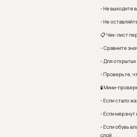
- Не выходите 
- Не оставляйт
📋 Чек-лист пе
- Сравните зна
- Для открытых
- Проверьте, ч
🧪 Мини-проверк
- Если стало ж
- Если мёрзнут
- Если обувь в
слой.