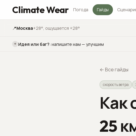
Climate Wear
Погода
Гайды
Сценари
📍
Москва
+28°
, ощущается +28°
Идея или баг?
:
напишите нам — улучшим
←
Все гайды
скорость ветра
Как 
25 к