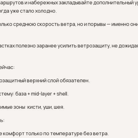
маршрутов и набережных закладывайте дополнительный 
огда уже стало холодно.
олько среднюю скорость ветра, но и порывы — именно он
астках полезно заранее усилить ветрозащиту, не дожид
ейчас:
озащитный верхний слой обязателен.
ему: база + mid-layer + shell.
имые зоны: кисти, уши, шея.
ь:
е комфорт только по температуре без ветра.