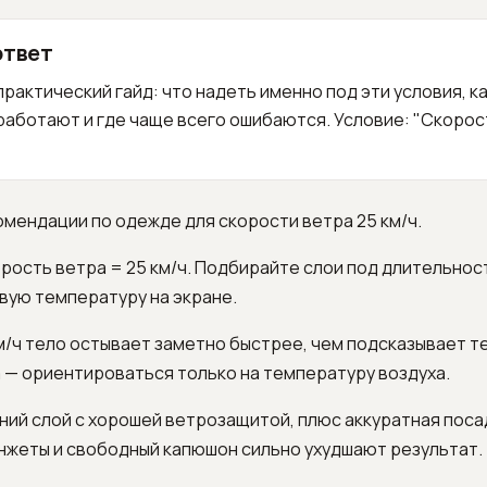
ответ
рактический гайд: что надеть именно под эти условия, к
аботают и где чаще всего ошибаются. Условие: "Скорос
омендации по одежде для скорости ветра 25 км/ч.
орость ветра = 25 км/ч. Подбирайте слои под длительност
вую температуру на экране.
м/ч тело остывает заметно быстрее, чем подсказывает 
 — ориентироваться только на температуру воздуха.
ний слой с хорошей ветрозащитой, плюс аккуратная поса
нжеты и свободный капюшон сильно ухудшают результат.