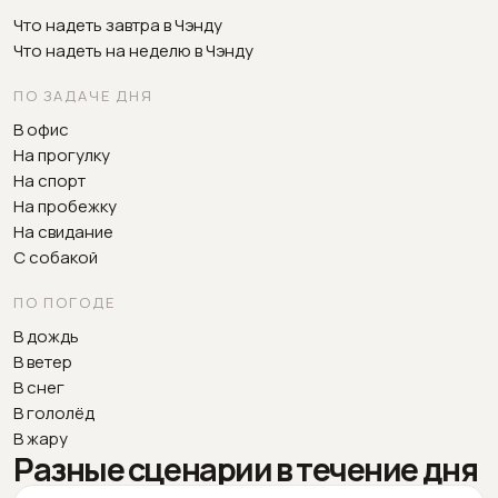
Что надеть завтра в Чэнду
Что надеть на неделю в Чэнду
ПО ЗАДАЧЕ ДНЯ
В офис
На прогулку
На спорт
На пробежку
На свидание
С собакой
ПО ПОГОДЕ
В дождь
В ветер
В снег
В гололёд
В жару
Разные сценарии в течение дня