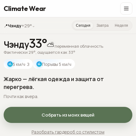
Climate Wear
📍
Чэнду
+29°
⌄
Сегодня
Завтра
Неделя
33
°
Чэнду
⛅
переменная облачность
Фактически 29°, ощущается как 33°
5
км/ч
· З
Порывы
5
км/ч
Жарко — лёгкая одежда и защита от
перегрева.
Почти как вчера.
Собрать из моих вещей
Разобрать гардероб со стилистом