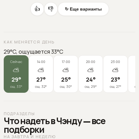
👍
👎
↻ Еще варианты
КАК МЕНЯЕТСЯ ДЕНЬ
29°C, ощущается 33°C
Сейчас
14:00
17:00
20:00
23:00
0
⛅
⛅
⛅
⛅
⛅
29
°
27
°
25
°
24
°
23
°
2
ощ.
33
°
ощ.
32
°
ощ.
30
°
ощ.
29
°
ощ.
27
°
ощ
ПОДРАЗДЕЛЫ
Что надеть в Чэнду — все
подборки
НА ЗАВТРА И НЕДЕЛЮ