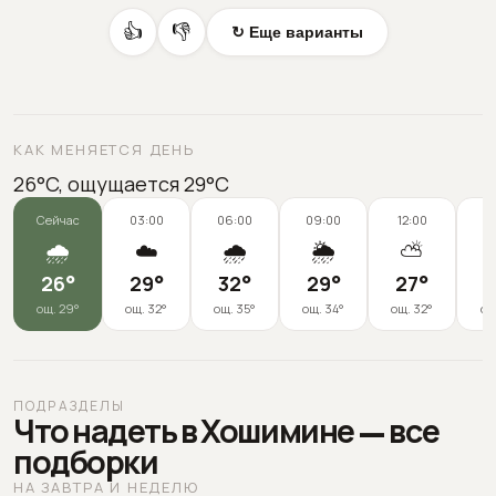
👍
👎
↻ Еще варианты
КАК МЕНЯЕТСЯ ДЕНЬ
26°C, ощущается 29°C
Сейчас
03:00
06:00
09:00
12:00
1
🌧️
☁️
🌧️
🌦️
⛅
26
°
29
°
32
°
29
°
27
°
2
ощ.
29
°
ощ.
32
°
ощ.
35
°
ощ.
34
°
ощ.
32
°
ощ
ПОДРАЗДЕЛЫ
Что надеть в Хошимине — все
подборки
НА ЗАВТРА И НЕДЕЛЮ