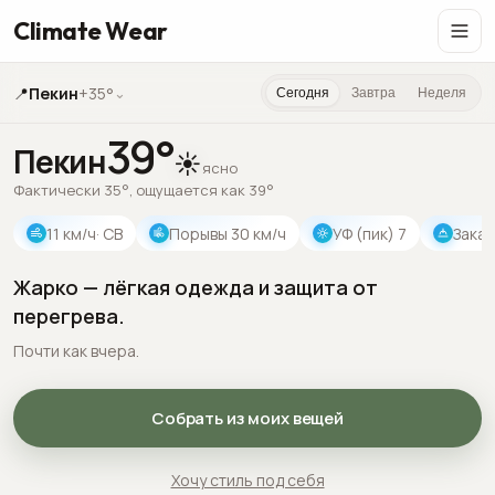
Climate Wear
📍
Пекин
+35°
⌄
Сегодня
Завтра
Неделя
39
°
Пекин
☀️
ясно
Фактически 35°, ощущается как 39°
11
км/ч
· СВ
Порывы
30
км/ч
УФ (пик)
7
Закат
Жарко — лёгкая одежда и защита от
перегрева.
Почти как вчера.
Собрать из моих вещей
Хочу стиль под себя