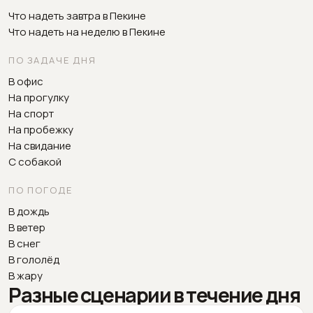
Что надеть завтра в Пекине
Что надеть на неделю в Пекине
ПО ЗАДАЧЕ ДНЯ
В офис
На прогулку
На спорт
На пробежку
На свидание
С собакой
ПО ПОГОДЕ
В дождь
В ветер
В снег
В гололёд
В жару
Разные сценарии в течение дня