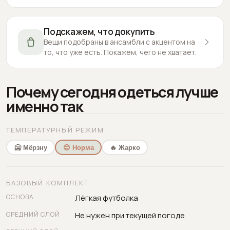
Подскажем, что докупить
Вещи подобраны в ансамбли с акцентом на
то, что уже есть. Покажем, чего не хватает.
Почему сегодня одеться лучше
именно так
ТЕМПЕРАТУРНЫЙ РЕЖИМ
🥶 Мёрзну
😊 Норма
🔥 Жарко
БАЗОВЫЙ КОМПЛЕКТ
ОСНОВА
Лёгкая футболка
СРЕДНИЙ СЛОЙ
Не нужен при текущей погоде