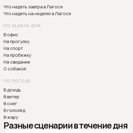
Что надеть завтра в Лагосе
Что надеть на неделю в Лагосе
ПО ЗАДАЧЕ ДНЯ
В офис
На прогулку
На спорт
На пробежку
На свидание
С собакой
ПО ПОГОДЕ
В дождь
В ветер
В снег
В гололёд
В жару
Разные сценарии в течение дня