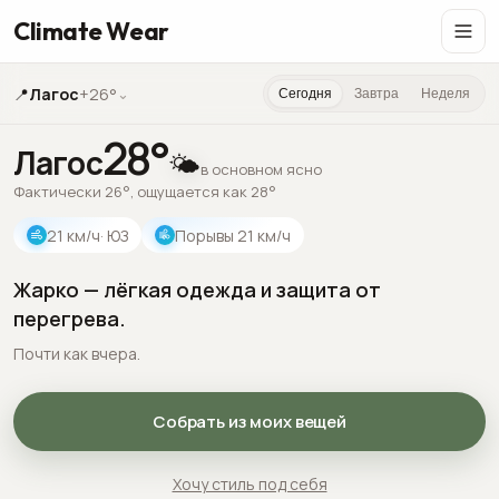
Climate Wear
📍
Лагос
+26°
⌄
Сегодня
Завтра
Неделя
28
°
Лагос
🌤️
в основном ясно
Фактически 26°, ощущается как 28°
21
км/ч
· ЮЗ
Порывы
21
км/ч
Жарко — лёгкая одежда и защита от
перегрева.
Почти как вчера.
Собрать из моих вещей
Хочу стиль под себя