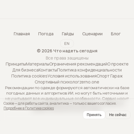
Главная
Погода
Гайды
Сценарии
Блог
EN
©
2026
Что надеть сегодня
Все права защищены
Принципы
Материалы
Ограничения рекомендаций
О проекте
Для бизнеса
Контакты
Политика конфиденциальности
Политика cookies
Условия использования
Спорт Гараж
Спортивный психолог
zerno.one
Рекомендации по одежде формируются автоматически на базе
погодных данных и алгоритмов ИИ, но могут быть неточными и
не учитывают все индивидуальные особенности. Сервис носит
Cookie — для работы сайта, аналитика — только с вашего согласия.
исключительно информационный характер и не является
Подробнее в Политике cookies
профессиональной консультацией.
Принять
Не сейчас