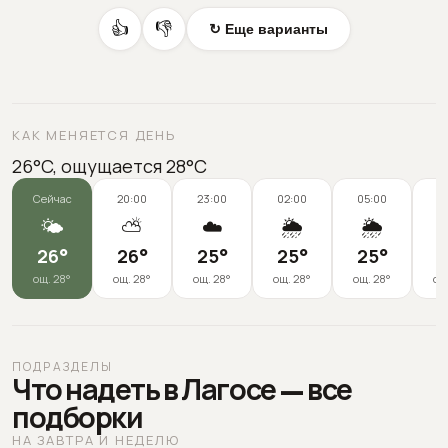
👍
👎
↻ Еще варианты
КАК МЕНЯЕТСЯ ДЕНЬ
26°C, ощущается 28°C
Сейчас
20:00
23:00
02:00
05:00
0
🌤️
⛅
☁️
🌦️
🌦️
26
°
26
°
25
°
25
°
25
°
2
ощ.
28
°
ощ.
28
°
ощ.
28
°
ощ.
28
°
ощ.
28
°
ощ
ПОДРАЗДЕЛЫ
Что надеть в Лагосе — все
подборки
НА ЗАВТРА И НЕДЕЛЮ