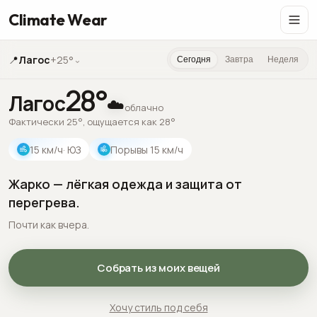
Climate Wear
📍
Лагос
+25°
⌄
Сегодня
Завтра
Неделя
28
°
Лагос
☁️
облачно
Фактически 25°, ощущается как 28°
15
км/ч
· ЮЗ
Порывы
15
км/ч
Жарко — лёгкая одежда и защита от
перегрева.
Почти как вчера.
Собрать из моих вещей
Хочу стиль под себя