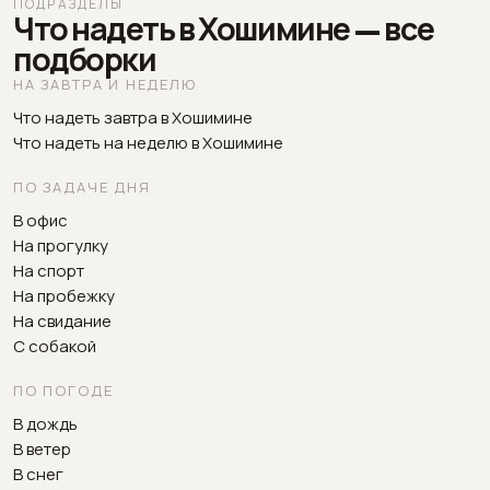
ПОДРАЗДЕЛЫ
Что надеть в Хошимине — все
подборки
НА ЗАВТРА И НЕДЕЛЮ
Что надеть завтра в Хошимине
Что надеть на неделю в Хошимине
ПО ЗАДАЧЕ ДНЯ
В офис
На прогулку
На спорт
На пробежку
На свидание
С собакой
ПО ПОГОДЕ
В дождь
В ветер
В снег