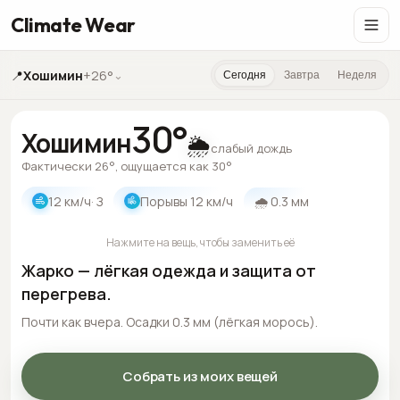
Climate Wear
📍
Хошимин
+26°
⌄
Сегодня
Завтра
Неделя
30
°
Хошимин
🌦️
слабый дождь
Фактически 26°, ощущается как 30°
12
км/ч
· З
Порывы
12
км/ч
🌧
0.3
мм
Нажмите на вещь, чтобы заменить её
Жарко — лёгкая одежда и защита от
перегрева.
Почти как вчера. Осадки 0.3 мм (лёгкая морось).
Собрать из моих вещей