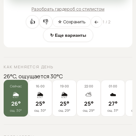
Разобрать гардероб со стилистом
←
👍
👎
☆ Сохранить
1
/
2
↻ Еще варианты
КАК МЕНЯЕТСЯ ДЕНЬ
26°C, ощущается 30°C
Сейчас
16:00
19:00
22:00
01:00
0
🌦️
🌦️
🌦️
⛅
☁️
26
°
25
°
25
°
25
°
27
°
3
ощ.
30
°
ощ.
30
°
ощ.
29
°
ощ.
29
°
ощ.
31
°
ощ