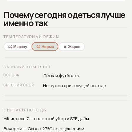
Почему сегодня одеться лучше
именно так
ТЕМПЕРАТУРНЫЙ РЕЖИМ
🥶 Мёрзну
😊 Норма
🔥 Жарко
БАЗОВЫЙ КОМПЛЕКТ
ОСНОВА
Лёгкая футболка
СРЕДНИЙ СЛОЙ
Не нужен при текущей погоде
СИГНАЛЫ ПОГОДЫ
УФ-индекс 7 — головной убор и SPF днём
Вечером — Около 27°C по ощущениям