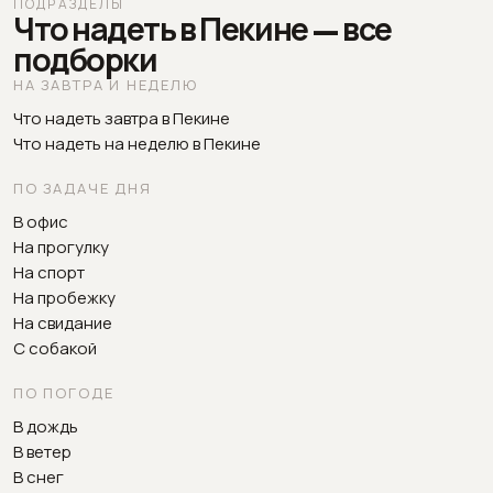
ПОДРАЗДЕЛЫ
Что надеть в Пекине — все
подборки
НА ЗАВТРА И НЕДЕЛЮ
Что надеть завтра в Пекине
Что надеть на неделю в Пекине
ПО ЗАДАЧЕ ДНЯ
В офис
На прогулку
На спорт
На пробежку
На свидание
С собакой
ПО ПОГОДЕ
В дождь
В ветер
В снег