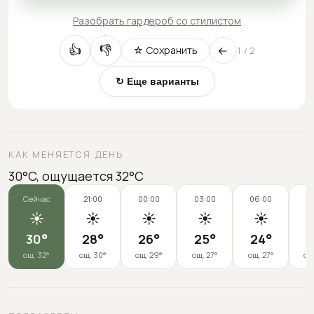
Разобрать гардероб со стилистом
←
👍
👎
☆ Сохранить
1
/
2
↻ Еще варианты
КАК МЕНЯЕТСЯ ДЕНЬ
30°C, ощущается 32°C
Сейчас
21:00
00:00
03:00
06:00
0
☀️
☀️
☀️
☀️
☀️
30
°
28
°
26
°
25
°
24
°
2
ощ.
32
°
ощ.
30
°
ощ.
29
°
ощ.
27
°
ощ.
27
°
ощ