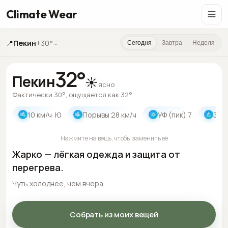
Climate Wear
📍
Пекин
+30°
⌄
Сегодня
Завтра
Неделя
32
°
Пекин
☀️
ясно
Фактически 30°, ощущается как 32°
10
км/ч
· Ю
Порывы
28
км/ч
УФ (пик)
7
Зак
Нажмите на вещь, чтобы заменить её
Жарко — лёгкая одежда и защита от
перегрева.
Чуть холоднее, чем вчера.
Собрать из моих вещей