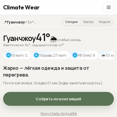
Climate Wear
📍
Гуанчжоу
+34°
⌄
Сегодня
Завтра
Неделя
41
°
Гуанчжоу
🌦️
слабый дождь
Фактически 34°, ощущается как 41°
10
км/ч
· С
Порывы
27
км/ч
УФ (пик)
9
🌧
0.1
мм
Жарко — лёгкая одежда и защита от
перегрева.
Почти как вчера. Осадки 0.1 мм (едва заметная морось).
Собрать из моих вещей
Хочу стиль под себя