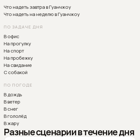
Что надеть завтра в Гуанчжоу
Что надеть на неделю в Гуанчжоу
ПО ЗАДАЧЕ ДНЯ
В офис
На прогулку
На спорт
На пробежку
На свидание
С собакой
ПО ПОГОДЕ
В дождь
В ветер
В снег
В гололёд
В жару
Разные сценарии в течение дня