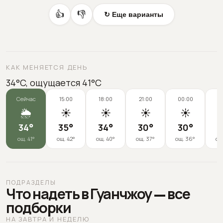
👍
👎
↻ Еще варианты
КАК МЕНЯЕТСЯ ДЕНЬ
34°C, ощущается 41°C
Сейчас
15:00
18:00
21:00
00:00
0
🌦️
☀️
☀️
☀️
☀️
34
°
35
°
34
°
30
°
30
°
2
ощ.
41
°
ощ.
42
°
ощ.
40
°
ощ.
37
°
ощ.
36
°
ощ
ПОДРАЗДЕЛЫ
Что надеть в Гуанчжоу — все
подборки
НА ЗАВТРА И НЕДЕЛЮ