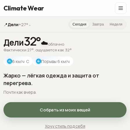
Climate Wear
📍
Дели
+27°
⌄
Сегодня
Завтра
Неделя
32
°
Дели
☁️
облачно
Фактически 27°, ощущается как 32°
6
км/ч
· С
Порывы
6
км/ч
Жарко — лёгкая одежда и защита от
перегрева.
Почти как вчера.
Собрать из моих вещей
Хочу стиль под себя