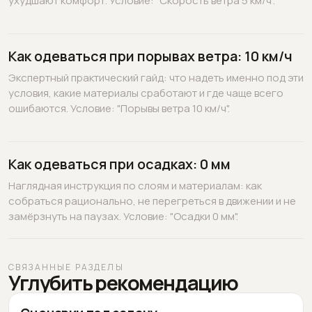
ухудшают комфорт. Условие: "Скорость ветра 5 км/ч".
Как одеваться при порывах ветра: 10 км/ч
Экспертный практический гайд: что надеть именно под эти
условия, какие материалы сработают и где чаще всего
ошибаются. Условие: "Порывы ветра 10 км/ч".
Как одеваться при осадках: 0 мм
Наглядная инструкция по слоям и материалам: как
собраться рационально, не перегреться в движении и не
замёрзнуть на паузах. Условие: "Осадки 0 мм".
СВЯЗАННЫЕ РАЗДЕЛЫ
Углубить рекомендацию