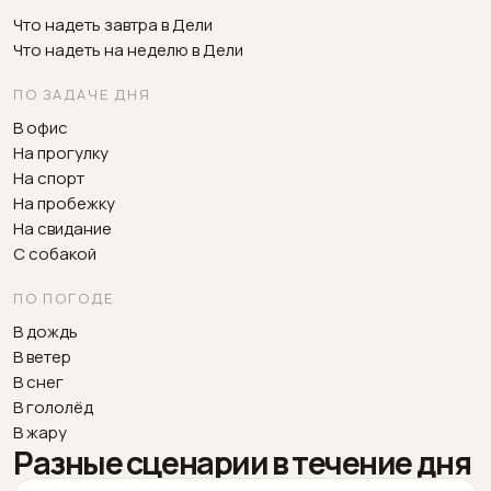
Что надеть завтра в Дели
Что надеть на неделю в Дели
ПО ЗАДАЧЕ ДНЯ
В офис
На прогулку
На спорт
На пробежку
На свидание
С собакой
ПО ПОГОДЕ
В дождь
В ветер
В снег
В гололёд
В жару
Разные сценарии в течение дня