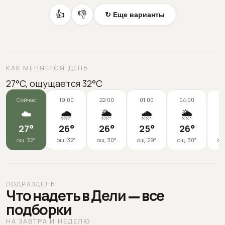
👍
👎
↻ Еще варианты
КАК МЕНЯЕТСЯ ДЕНЬ
27°C, ощущается 32°C
Сейчас
19:00
22:00
01:00
04:00
0
☁️
🌧️
🌦️
🌧️
🌦️
27
°
26
°
26
°
25
°
26
°
2
ощ.
32
°
ощ.
32
°
ощ.
30
°
ощ.
29
°
ощ.
30
°
ощ
ПОДРАЗДЕЛЫ
Что надеть в Дели — все
подборки
НА ЗАВТРА И НЕДЕЛЮ