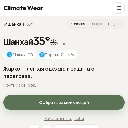
Climate Wear
📍
Шанхай
+35°
⌄
Сегодня
Завтра
Неделя
35
°
Шанхай
☀️
ясно
21
км/ч
· СВ
Порывы
21
км/ч
Жарко — лёгкая одежда и защита от
перегрева.
Почти как вчера.
Собрать из моих вещей
Хочу стиль под себя