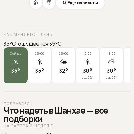
👍
👎
↻ Еще варианты
КАК МЕНЯЕТСЯ ДЕНЬ
35°C, ощущается 35°C
Сейчас
06:00
09:00
12:00
15:00
1
☀️
☀️
🌤️
☀️
⛅
35
°
35
°
32
°
30
°
30
°
2
ощ.
32
°
ощ.
32
°
ощ
ПОДРАЗДЕЛЫ
Что надеть в Шанхае — все
подборки
НА ЗАВТРА И НЕДЕЛЮ