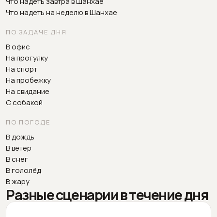
Что надеть завтра в Шанхае
Что надеть на неделю в Шанхае
ПО ЗАДАЧЕ ДНЯ
В офис
На прогулку
На спорт
На пробежку
На свидание
С собакой
ПО ПОГОДЕ
В дождь
В ветер
В снег
В гололёд
В жару
Разные сценарии в течение дня